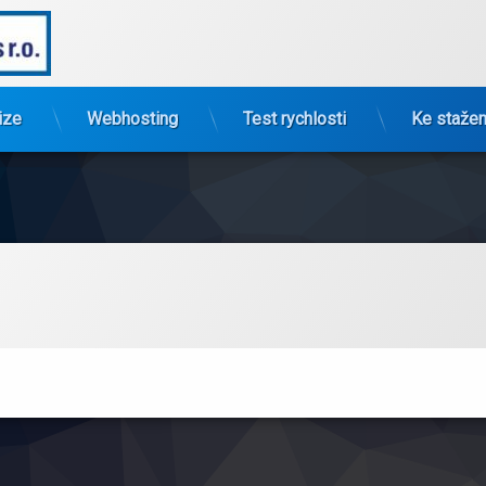
PCiNET 08 spol. s r.o.
ize
Webhosting
Test rychlosti
Ke stažen