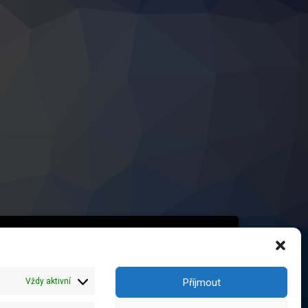
PCiNET 08 spol. s r.o.
Mojné 39
38232 Velešín
Vždy aktivní
Příjmout
IČ: 01796551
DIČ: CZ01796551
Číslo účtu: 2100436468/2010