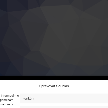
Spravovat Souhlas
k informacím o
Funkční
ogiemi nám
D na tomto