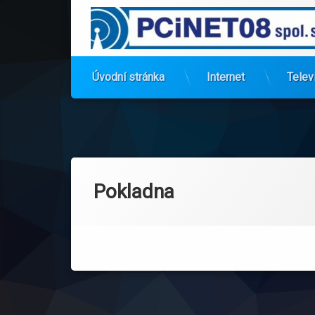
Úvodní stránka
Internet
Telev
Přejít
k
obsahu
Pokladna
webu