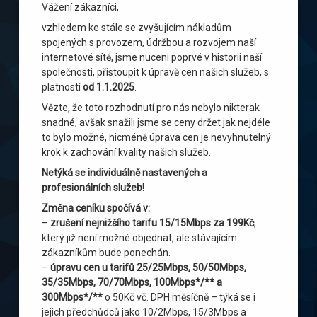
Vážení zákazníci,
vzhledem ke stále se zvyšujícím nákladům
spojených s provozem, údržbou a rozvojem naší
internetové sítě, jsme nuceni poprvé v historii naší
společnosti, přistoupit k úpravě cen našich služeb, s
platností
od 1.1.2025
.
Vězte, že toto rozhodnutí pro nás nebylo nikterak
snadné, avšak snažili jsme se ceny držet jak nejdéle
to bylo možné, nicméně úprava cen je nevyhnutelný
krok k zachování kvality našich služeb.
Netýká se individuálně nastavených a
profesionálních služeb!
Změna ceníku spočívá v:
–
zrušení nejnižšího tarifu 15/15Mbps za 199Kč
,
který již není možné objednat, ale stávajícím
zákazníkům bude ponechán.
–
úpravu cen u tarifů 25/25Mbps, 50/50Mbps,
35/35Mbps, 70/70Mbps, 100Mbps*/** a
300Mbps*/**
o 50Kč vč. DPH měsíčně – týká se i
jejich předchůdců jako 10/2Mbps, 15/3Mbps a