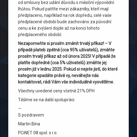
od smlouvy bez udání důvodu s měsíční výpovědní
lhůtou. Pokud patříte mezi zákazníky, kteří mají
předplaceno, například na rok dopředu, celé vaše
předplacené období bude zachováno za původní
cenu a ke zvýšení dojde až na konci tohoto
předplaceného období.
Nezapomeňte si prosím změnit trvalý příkaz! – V
případě plateb zpětně (cca 95% uživatelů), změňte
prosím trvalý příkaz až od února 2025! V případě že
platíte dopředně (cca 5% uživatelů) změňte jej
prosím již v lednu 2025. Pokud si nejste jistí, do které
kategorie spadáte právě vy, neváhejte nás
kontaktovat, rádi Vám vše individuálně vysvětlíme.
Všechny uvedené ceny včetně 21% DPH
Těšíme se na další spolupráci.
—
S pozdravem
Martin Bína
PCiNET 08 spol. s r.o.