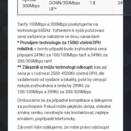
DOWN/300Mbps
1:8
349Kč*
300Mbps
UP*
Tarify 100Mbps a 300Mbps poskytujeme na
technologii 60GHz. Vzhledem k vyšší pořizovací
ceně zařízení je nabízíme ve dvou variantách:
* Pronájem technologie za 150Kč včetně DPH
měsíčně
, v tomto případě bude zvýhodněná cena
připojení 249Kč za 100/100Mbps tarif a 349Kč za
300/300Mbps tarif
** Zákazník si může technologii odkoupit
, kde její
cena je v rozmezí 2500-4500Kč včetně DPH, dle
vzdálenosti od vysílače a lokality, poté by cena již
nebyla zvýhodněna a činila by 299Kč za
100/100Mbps a 399Kč za 300/300Mbps.
Omlouváme se za případné komplikace a děkujeme
za pochopení. Pokud máte jakýkoliv dotaz, ohledně
změny ceníku, neváhejte nás kontaktovat, nejlépe
emailem, popřípadě telefonicky.
Zároveň Vám sdělujeme, že máte právo odstoupit