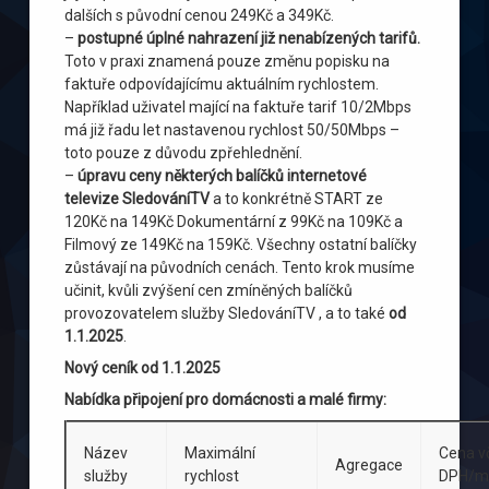
dalších s původní cenou 249Kč a 349Kč.
–
postupné úplné nahrazení již nenabízených tarifů.
Toto v praxi znamená pouze změnu popisku na
faktuře odpovídajícímu aktuálním rychlostem.
Například uživatel mající na faktuře tarif 10/2Mbps
má již řadu let nastavenou rychlost 50/50Mbps –
toto pouze z důvodu zpřehlednění.
–
úpravu ceny některých balíčků internetové
televize SledováníTV
a to konkrétně START ze
120Kč na 149Kč Dokumentární z 99Kč na 109Kč a
Filmový ze 149Kč na 159Kč. Všechny ostatní balíčky
zůstávají na původních cenách. Tento krok musíme
učinit, kvůli zvýšení cen zmíněných balíčků
provozovatelem služby SledováníTV , a to také
od
1.1.2025
.
Nový ceník od 1.1.2025
Nabídka připojení pro domácnosti a malé firmy:
Název
Maximální
Cena v
Agregace
služby
rychlost
DPH/m