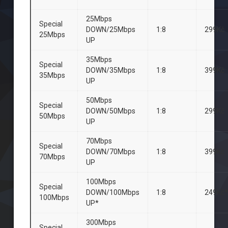
25Mbps
Special
DOWN/25Mbps
1:8
299Kč
25Mbps
UP
35Mbps
Special
DOWN/35Mbps
1:8
399Kč
35Mbps
UP
50Mbps
Special
DOWN/50Mbps
1:8
299Kč
50Mbps
UP
70Mbps
Special
DOWN/70Mbps
1:8
399Kč
70Mbps
UP
100Mbps
Special
DOWN/100Mbps
1:8
249Kč*
100Mbps
UP*
300Mbps
Special