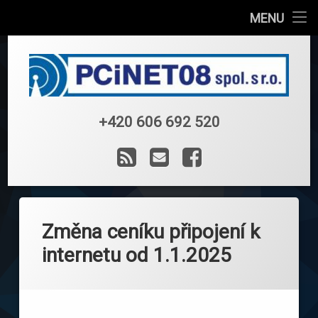
Úvodní stránka
MENU
Přejít
Internet
k
obsahu
Televize
webu
PCiNET 08 spo
Webhosting
+420 606 692 520
Tel:
RSS
E-mail
Facebook
Test rychlosti
Ke stažení
Kontakt
Změna ceníku připojení k
internetu od 1.1.2025
Užitečné informace