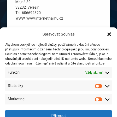
Mojné 39
38232, Velešín
Tel: 606692520
WWW: www.internetnajihu.cz
Spravovat Souhlas
Abychom poskytli co nejlepší služby, používáme k ukládání a/nebo
přístupu k informacím o zařízení, technologie jako jsou soubory cookies.
Souhlas s těmito technologiemi nám umožní zpracovávat údaje, jako je
chování při procházení nebo jedinečná ID na tomto webu. Nesouhlas nebo
Tel:
+420 606 692 520
odvolání souhlasu může nepříznivě ovlivnit určité vlastnosti a funkce.
Funkční
Vždy aktivní
RSS
E-mail
Facebook
Statistiky
© PCiNET 08 spol. s r.o.. Všechna práva vyhrazena.
PCiNET 08 spol. s r.o.
Marketing
Mojné 39
38232 Velešín
IČ: 01796551
Příjmout